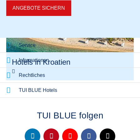
ANGEBOTE SICHERN
Service
Informationen
Hotels in Kroatien
Rechtliches
TUI BLUE Hotels
TUI BLUE folgen