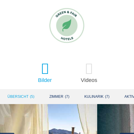
Bilder
Videos
ÜBERSICHT
(
5
)
ZIMMER
(
7
)
KULINARIK
(
7
)
AKTI