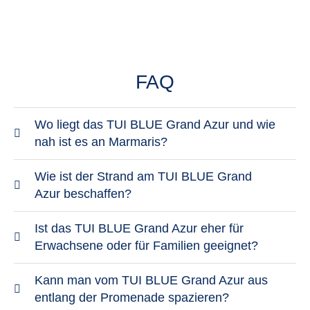
FAQ
Wo liegt das TUI BLUE Grand Azur und wie
nah ist es an Marmaris?
Das TUI BLUE Grand Azur liegt direkt an der
Wie ist der Strand am TUI BLUE Grand
Strandpromenade zwischen Marmaris und İçmeler.
Azur beschaffen?
Der Ortskern von Marmaris ist zu Fuß gut
Der Strand des TUI BLUE Grand Azur besteht aus
Ist das TUI BLUE Grand Azur eher für
erreichbar. Die Lage verbindet Strandnähe mit der
Sand mit kleinen Kieselsteinen. Das Meer wird
Erwachsene oder für Familien geeignet?
Möglichkeit, die Stadt selbstständig zu erkunden.
relativ schnell tiefer, weshalb der Strand besonders
Das TUI BLUE Grand Azur richtet sich
Kann man vom TUI BLUE Grand Azur aus
für sichere Schwimmer geeignet ist. Das
überwiegend an Erwachsene und Paare. Der
entlang der Promenade spazieren?
Badegebiet liegt offen an der Bucht von Marmaris.