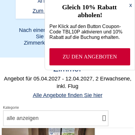
All Inclusive
All Inclusive
x
Gleich 10% Rabatt
Zum Angebot
Zum Angebo
abholen!
Per Klick auf den Button Coupon-
Nach einem Klick auf den Monat können
Code TBL10P aktivieren und 10%
Sie u.a. Ihre Reisezeit und
Rabatt auf die Buchung erhalten.
Zimmerkategorie beliebig anpassen.
ZU DEN ANGEBOTEN
Zimmer
Angebot für
05.04.2027 - 12.04.2027, 2 Erwachsene,
inkl. Flug
Alle Angebote finden Sie hier
Kategorie
alle anzeigen