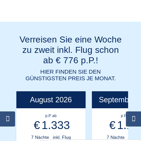
Verreisen Sie eine Woche
zu zweit inkl. Flug schon
ab € 776 p.P.!
HIER FINDEN SIE DEN
GÜNSTIGSTEN PREIS JE MONAT.
August 2026
September 
p.P. ab
p.P. ab
€
1.333
€
1.16
7 Nächte
inkl. Flug
7 Nächte
inkl. F