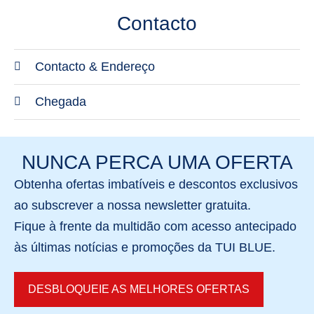
Contacto
Contacto & Endereço
Endereço
Chegada
TUI BLUE Taicang
Chegada ao hotel
215400 Taicang
O Aeroporto Internacional de Xangai Hongqiao fica
NUNCA PERCA UMA OFERTA
Greater Shanghai China
a 47 quilómetros de distância. A viagem de carro
Obtenha
ofertas imbatíveis
e
descontos exclusivos
Telefone
demora aproximadamente uma hora.
ao subscrever a nossa newsletter gratuita.
Fique à frente da multidão com acesso antecipado
O Aeroporto Internacional de Xangai Pudong fica a
+86(0)512-8277 8888
às últimas notícias e promoções
da TUI BLUE.
89 quilómetros de distância. A viagem de carro
demora aproximadamente duas horas.
Correio electrónico
DESBLOQUEIE AS MELHORES OFERTAS
info.taicang@tui-blue.com