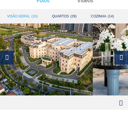
Fotos
Vídeos
VISÃO GERAL
(
10
)
QUARTOS
(
29
)
COZINHA
(
14
)