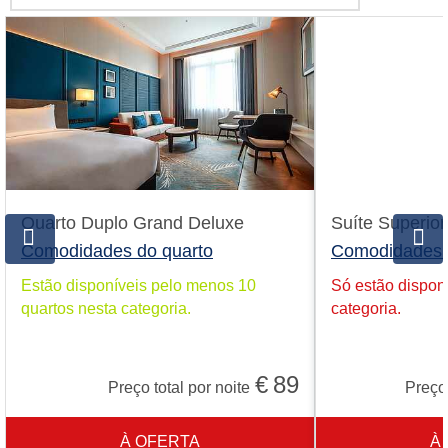
Quarto Duplo Grand Deluxe
Suíte Superior
Comodidades do quarto
Comodidades 
Estão disponíveis pelo menos 10
Só estão disponí
quartos nesta categoria.
categoria.
€
89
Preço total por noite
Preço 
À OFERTA
À