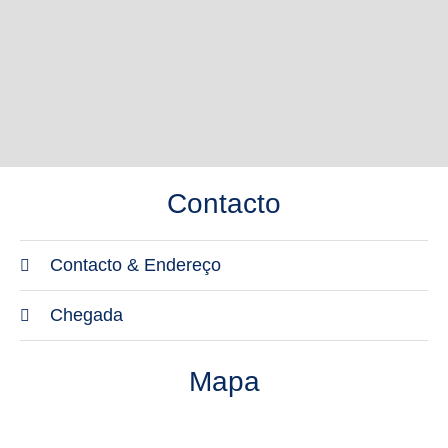
Contacto
Contacto & Endereço
Endereço
Chegada
TUI BLUE Meltemi
Transferência
84703 Perissa
Mapa
O Aeroporto de Santorini está localizado a
Santorini Grécia
aproximadamente 14 quilómetros de distância. O