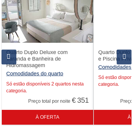
Quarto Duplo Deluxe com
Quarto Duplo 
Varanda e Banheira de
e Piscina Priva
Hidromassagem
Comodidades 
Comodidades do quarto
Só estão disponí
Só estão disponíveis 2 quartos nesta
categoria.
categoria.
€
351
Preço total por noite
Preço 
À OFERTA
À