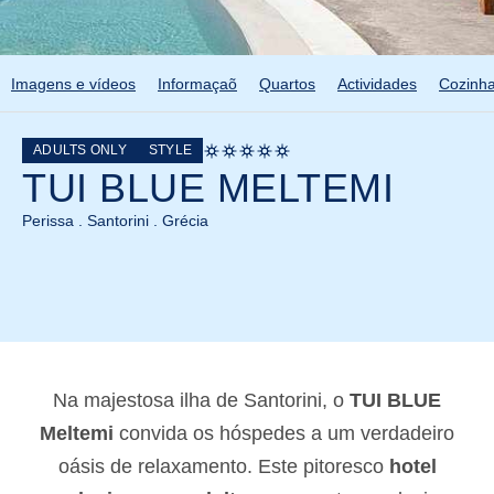
Imagens e vídeos
Informaçaõ
Quartos
Actividades
Cozinh
ADULTS ONLY
STYLE
TUI BLUE MELTEMI
Perissa . Santorini . Grécia
Na majestosa ilha de Santorini, o
TUI BLUE
Meltemi
convida os hóspedes a um verdadeiro
oásis de relaxamento. Este pitoresco
hotel