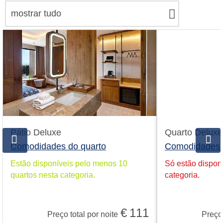
mostrar tudo
Pátio Deluxe
Quarto Deluxe
Comodidades do quarto
Comodidades 
Estão disponíveis pelo menos 10
Só estão disponí
quartos nesta categoria.
categoria.
€
111
Preço total por noite
Preço 