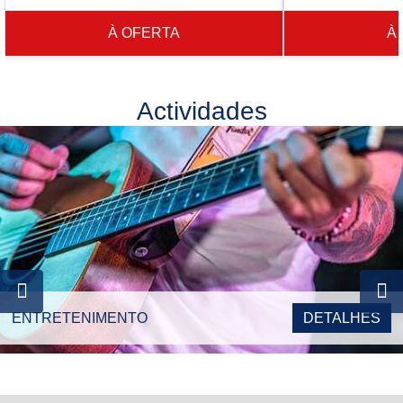
À OFERTA
À
Actividades
ENTRETENIMENTO
DETALHES