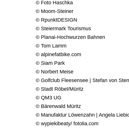
© Foto Haschka
© Moom-Steiner
© RpunktDESIGN
© Steiermark Tourismus
© Planai-Hochwurzen Bahnen
© Tom Lamm
© alpinefatbike.com
© Siam Park
© Norbert Meise
© Golfclub Fleesensee | Stefan von Ste
© Stadt Röbel/Müritz
© QM3 UG
© Bärenwald Müritz
© Manufaktur Löwenzahn | Angela Liebic
© wypiekibeaty/ fotolia.com