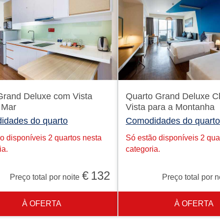
Grand Deluxe com Vista
Quarto Grand Deluxe C
 Mar
Vista para a Montanha
idades do quarto
Comodidades do quarto
o disponíveis 2 quartos nesta
Só estão disponíveis 2 qua
ia.
categoria.
€
132
Preço total por noite
Preço total por n
À OFERTA
À OFERTA