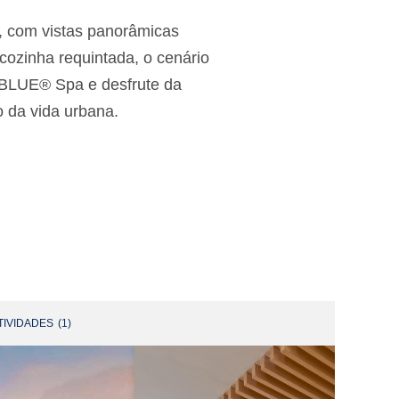
r, com vistas panorâmicas
ozinha requintada, o cenário
o BLUE® Spa e desfrute da
o da vida urbana.
TIVIDADES
(
1
)