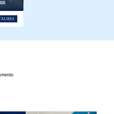
TALHES
jamento