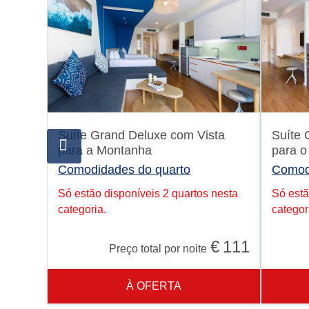
Suíte Grand Deluxe com Vista
Suíte 
para a Montanha
para o
Comodidades do quarto
Comod
Só estão disponíveis 2 quartos nesta
Só estã
categoria.
categor
€
111
Preço total por noite
À OFERTA