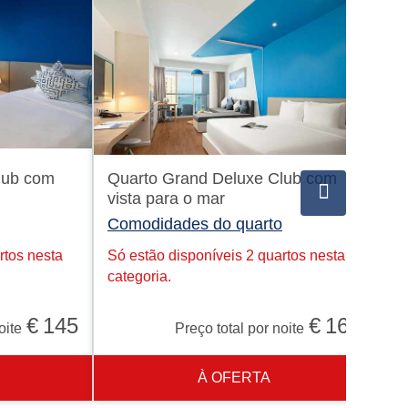
lub com
Quarto Grand Deluxe Club com
Su
vista para o mar
e 
Comodidades do quarto
Co
rtos nesta
Só estão disponíveis 2 quartos nesta
categoria.
€
145
€
166
oite
Preço total por noite
À OFERTA
ENC