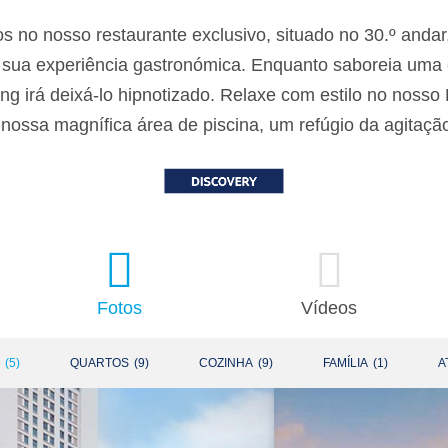
os no nosso restaurante exclusivo, situado no 30.º anda
sua experiência gastronómica. Enquanto saboreia uma c
g irá deixá-lo hipnotizado. Relaxe com estilo no noss
 nossa magnífica área de piscina, um refúgio da agitaçã
Fotos
Vídeos
(
5
)
QUARTOS
(
9
)
COZINHA
(
9
)
FAMÍLIA
(
1
)
A