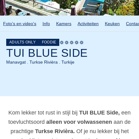
Foto's en video's
Info
Kamers
Activiteiten
Keuken
Contac
ADULTS ONLY
FOODIE
TUI BLUE SIDE
Manavgat . Turkse Rivièra . Turkije
Kom lekker tot rust in stijl bij
TUI BLUE Side,
een
toevluchtsoord
alleen voor volwassenen
aan de
prachtige
Turkse Rivièra.
Of je nu lekker bij het