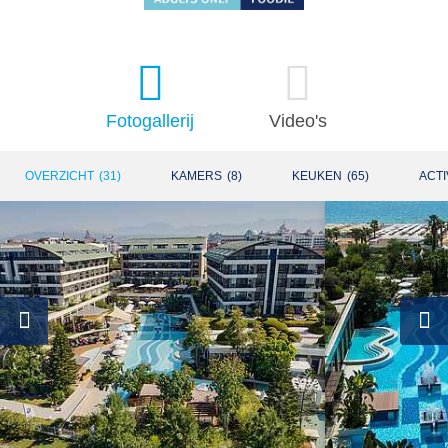
Fotogallerij
Video's
OVERZICHT
(
31
)
KAMERS
(
8
)
KEUKEN
(
65
)
ACTI