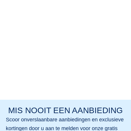
Als je van plan bent om met de auto naar het hotel
info@tuiblueside.com
te komen, kun je de coördinaten 36.8038183 en
31.3504535 invoeren in je GPS-navigatiesysteem.
MIS NOOIT EEN AANBIEDING
Scoor
onverslaanbare aanbiedingen
en
exclusieve
kortingen
door u aan te melden voor onze gratis