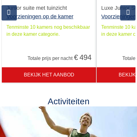
Junior suite met tuinzicht
Luxe Junior Su
Voorzieningen op de kamer
Voorzieningen
Tenminste 10 kamers nog beschikbaar
Tenminste 10 ka
in deze kamer categorie.
in deze kamer ca
€
494
Totale prijs per nacht
Totale 
BEKIJK HET AANBOD
BEKIJK
Activiteiten