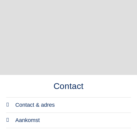
Contact
Contact & adres
Adresgegevens
Aankomst
TUI BLUE El Dorado Seaside Palms
Overdracht