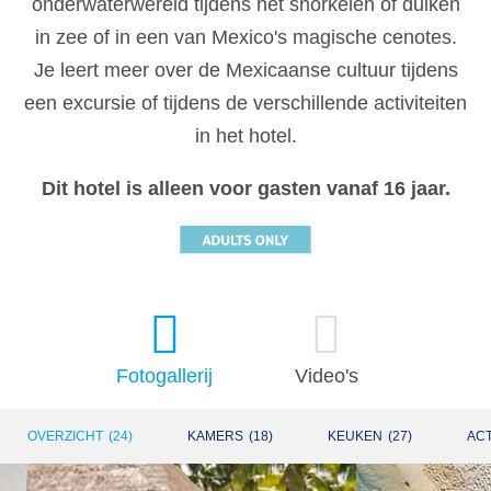
onderwaterwereld tijdens het snorkelen of duiken
in zee of in een van Mexico's magische cenotes.
Je leert meer over de Mexicaanse cultuur tijdens
een excursie of tijdens de verschillende activiteiten
in het hotel.
Dit hotel is alleen voor gasten vanaf 16 jaar.
Fotogallerij
Video's
OVERZICHT
(
24
)
KAMERS
(
18
)
KEUKEN
(
27
)
ACT