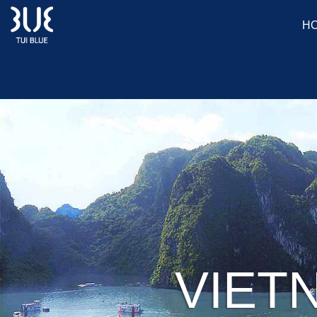
H
VIET