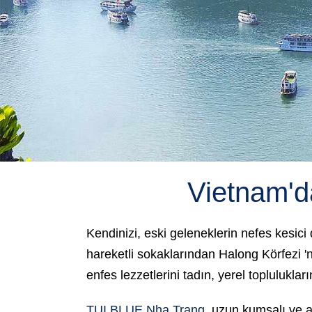
Vietnam'da
Kendinizi, eski geleneklerin nefes kesici
hareketli sokaklarından
Halong Körfezi
'
enfes lezzetlerini tadın, yerel topluluklar
TUI BLUE Nha Trang
, uzun kumsalı ve 