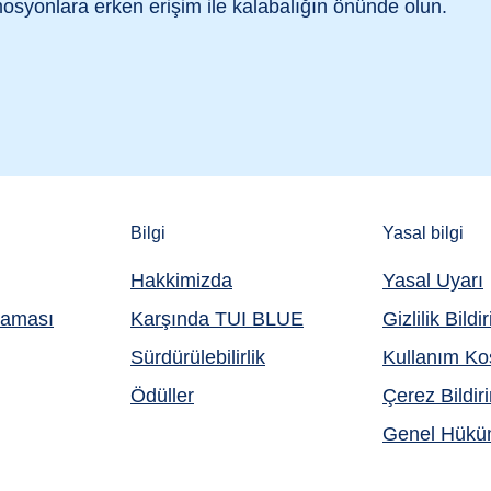
mosyonlara
erken erişim ile kalabalığın önünde olun.
Bilgi
Yasal bilgi
Hakkimizda
Yasal Uyarı
aması
Karşında TUI BLUE
Gizlilik Bildi
Sürdürülebilirlik
Kullanım Koş
Ödüller
Çerez Bildir
Genel Hüküm