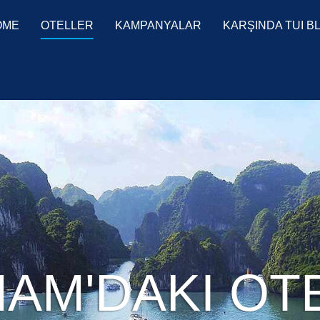
OME
OTELLER
KAMPANYALAR
KARŞINDA TUI B
NAM'DAKI OT