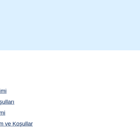
rimi
ulları
imi
 ve Koşullar