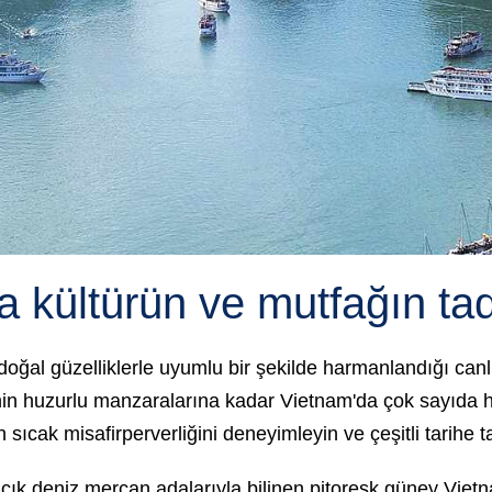
 kültürün ve mutfağın tad
 doğal güzelliklerle uyumlu bir şekilde harmanlandığı can
nin huzurlu manzaralarına kadar Vietnam'da çok sayıda h
ın sıcak misafirperverliğini deneyimleyin ve çeşitli tarihe t
açık deniz mercan adalarıyla bilinen pitoresk güney Vie