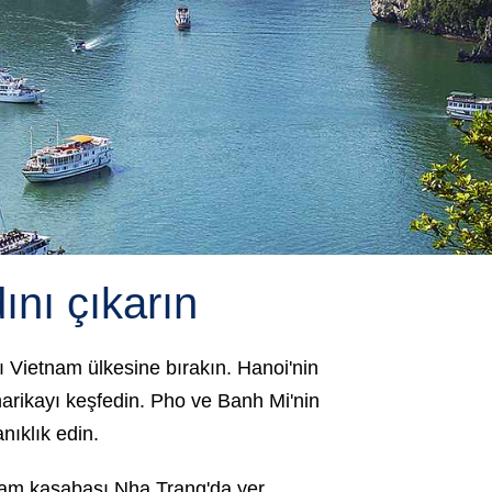
ını çıkarın
lı
Vietnam
ülkesine bırakın.
Hanoi'nin
arikayı keşfedin. Pho ve Banh Mi'nin
anıklık edin.
tnam kasabası Nha Trang'da yer