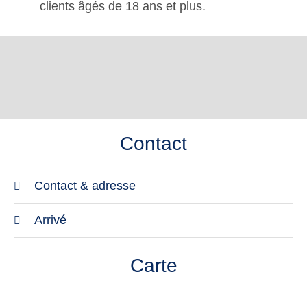
clients âgés de 18 ans et plus.
Contact
Contact & adresse
Adresse
Arrivé
TUI BLUE Sylt
Transfer
Hafenstraße 1a
Carte
L'aéroport de Sylt / Westerland se trouve à environ
25980 Rantum
9 kilomètres. Le temps de transfert est d'environ 15
Sylt Allemagne