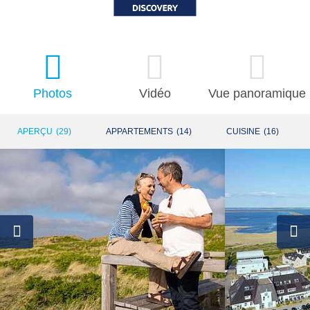
Photos
Vidéo
Vue panoramique
APERÇU
(
29
)
APPARTEMENTS
(
14
)
CUISINE
(
16
)