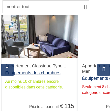
montrer tout
Appartement Classique Type 1
Appartement C
Mer
Équipements des chambres
Équipements 
Au moins 10 chambres encore
Seulement 8 cha
disponibles dans cette catégorie.
catégorie encore
€
115
Prix total par nuit
Pri