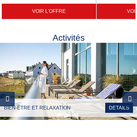
VOIR L'OFFRE
VOI
Activités
BIEN-ÊTRE ET RELAXATION
DETAILS